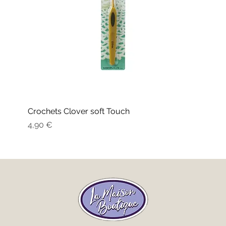
Crochets Clover soft Touch
Prix
4,90 €