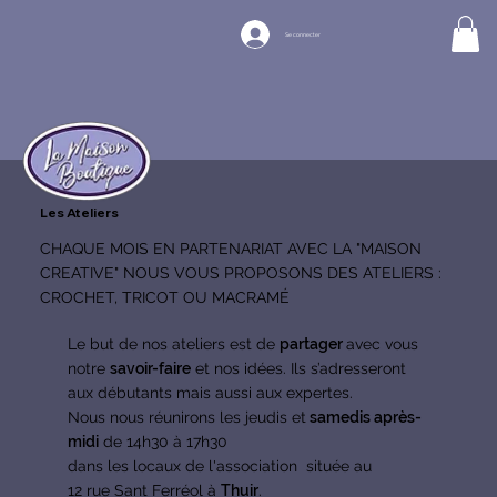
Se connecter
Les Ateliers
​CHAQUE MOIS EN PARTENARIAT AVEC LA "MAISON
CREATIVE" NOUS VOUS PROPOSONS DES ATELIERS :
CROCHET, TRICOT OU MACRAMÉ
Le but de nos ateliers est de
partager
avec vous
notre
savoir-faire
et nos idées. Ils s’adresseront
aux débutants mais aussi aux expertes.
Nous nous réunirons les jeudis et
samedis après-
midi
de 14h30 à 17h30
dans les locaux de l'association située au
12 rue Sant Ferréol à
Thuir
.