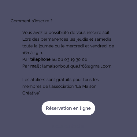
Comment s'inscrire ?
Vous avez la possibilité
de vous inscrire soit :
Lors des permanences les jeudis et samedis
toute la journée ou le mercredi et vendredi de
16h à 19 h.
Par
téléphone
au 06 03 19 30 06
Par
mail
:
lamaisonboutique.fr66@gmail.com
.
Les ateliers sont gratuits pour tous les
membres de l'association "La Maison
Créative"
Réservation en ligne
Nous contacter