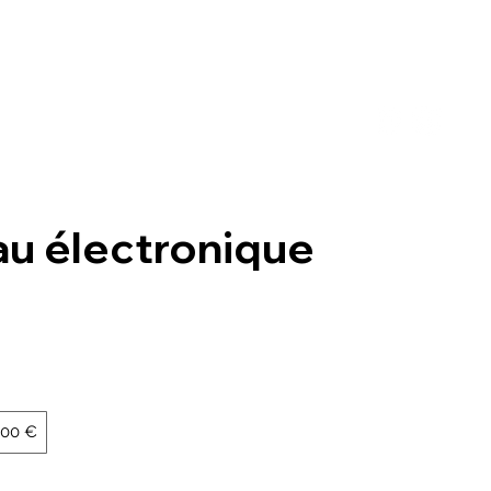
Se connecter
que
Ateliers
Actualités
Contact
au électronique
200 €