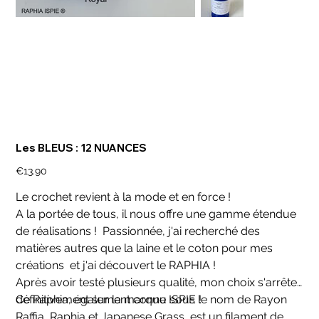
Les BLEUS : 12 NUANCES
Price
€13.90
Le crochet revient à la mode et en force !
A la portée de tous, il nous offre une gamme étendue
de réalisations ! Passionnée, j'ai recherché des
matières autres que la laine et le coton pour mes
créations et j'ai découvert le RAPHIA !
Après avoir testé plusieurs qualité, mon choix s'arrête
définitivement sur la marque ISPIE !
Ce Raphia, également connu sous le nom de Rayon
Raffia, Raphia et Japanese Grass, est un filament de