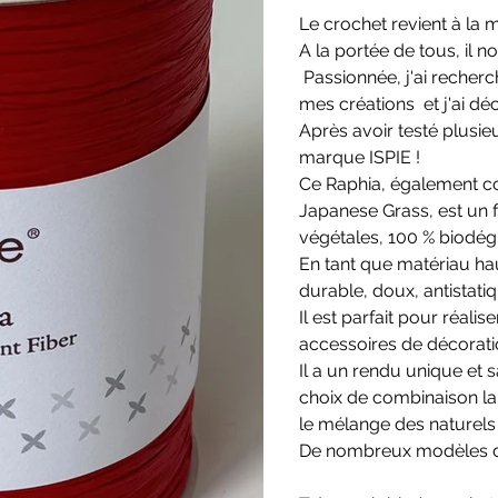
Le crochet revient à la 
A la portée de tous, il 
Passionnée, j'ai recherc
mes créations et j'ai dé
Après avoir testé plusieu
marque ISPIE !
Ce Raphia, également co
Japanese Grass, est un f
végétales, 100 % biodég
En tant que matériau hau
durable, doux, antistati
Il est parfait pour réali
accessoires de décoratio
Il a un rendu unique et 
choix de combinaison lai
le mélange des naturels 
De nombreux modèles de 