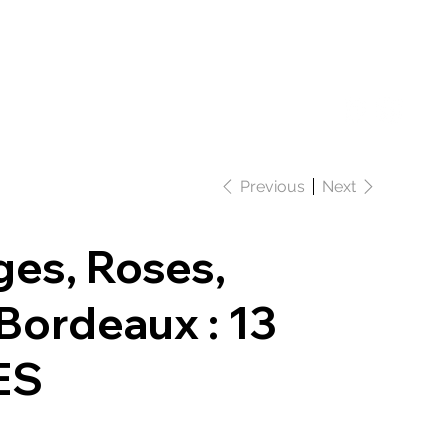
Se connecter
que
Ateliers
Actualités
Contact
Previous
Next
ges, Roses,
 Bordeaux : 13
ES