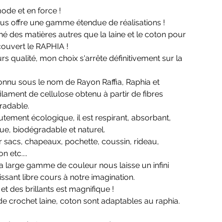
mode et en force !
nous offre une gamme étendue de réalisations !
hé des matières autres que la laine et le coton pour
couvert le RAPHIA !
rs qualité, mon choix s'arrête définitivement sur la
nnu sous le nom de Rayon Raffia, Raphia et
ilament de cellulose obtenu à partir de fibres
radable.
tement écologique, il est respirant, absorbant,
que, biodégradable et naturel.
ser sacs, chapeaux, pochette, coussin, rideau,
n etc....
sa large gamme de couleur nous laisse un infini
ssant libre cours à notre imagination.
et des brillants est magnifique !
crochet laine, coton sont adaptables au raphia.