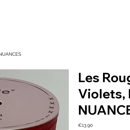
A propos
Bouti
13 NUANCES
Les Rou
Violets,
NUANC
Price
€13.90