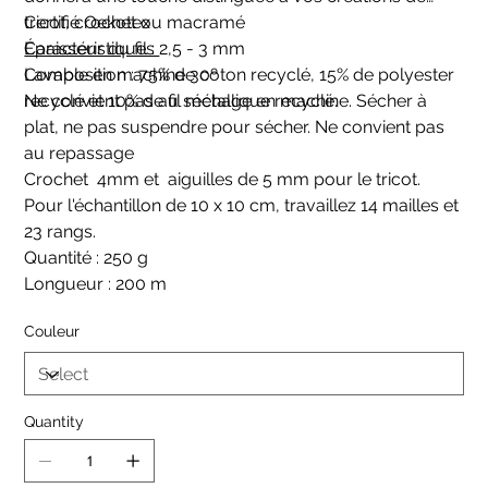
tricot, crochet ou macramé
Certifié Oekotex
Caractéristiques
Épaisseur du fil : 2,5 - 3 mm
:
Composition : 75% de coton recyclé, 15% de polyester
Lavable en machine 30º
recyclé et 10% de fil métallique recyclé.
Ne convient pas au séchage en machine. Sécher à
plat, ne pas suspendre pour sécher. Ne convient pas
au repassage
Crochet 4mm et aiguilles de 5 mm pour le tricot.
Pour l'échantillon de 10 x 10 cm, travaillez 14 mailles et
23 rangs.
Quantité : 250 g
Longueur : 200 m
Couleur
Quantity