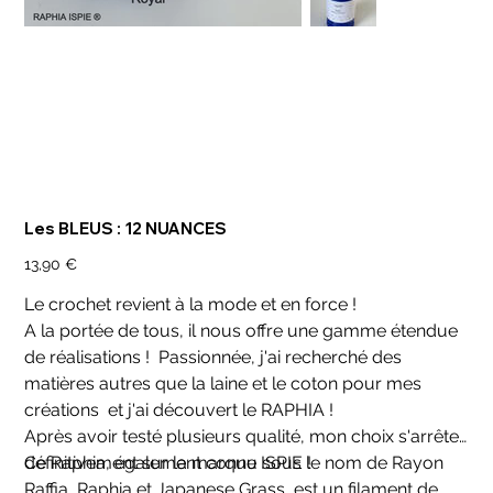
Les BLEUS : 12 NUANCES
Prix
13,90 €
Le crochet revient à la mode et en force !
A la portée de tous, il nous offre une gamme étendue
de réalisations ! Passionnée, j'ai recherché des
matières autres que la laine et le coton pour mes
créations et j'ai découvert le RAPHIA !
Après avoir testé plusieurs qualité, mon choix s'arrête
définitivement sur la marque ISPIE !
Ce Raphia, également connu sous le nom de Rayon
Raffia, Raphia et Japanese Grass, est un filament de