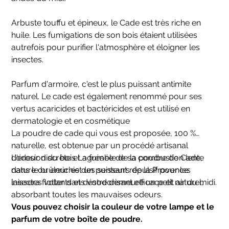
Arbuste touffu et épineux, le Cade est très riche en
huile. Les fumigations de son bois étaient utilisées
autrefois pour purifier l'atmosphère et éloigner les
insectes.
Parfum d'armoire, c'est le plus puissant antimite
naturel. Le cade est également renommé pour ses
vertus acaricides et bactéricides et est utilisé en
dermatologie et en cosmétique
La poudre de cade qui vous est proposée, 100 %
naturelle, est obtenue par un procédé artisanal
d'érosion du bois La fumée de sa combustion lente
L'odeur discrète et agréable de la poudre de Cade,
dans le brûleur est un puissant répulsif pour les
nature ou enrichie des senteurs de la Provence
insectes volants et désodorisant efficace et naturel,
laissera flotter dans votre demeure un petit air du midi.
absorbant toutes les mauvaises odeurs.
Vous pouvez choisir la couleur de votre lampe et le
parfum de votre boîte de poudre.