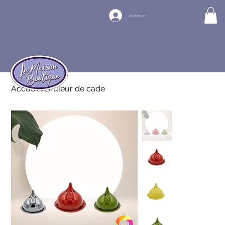
Se connecter
Accueil
>
Brûleur de cade